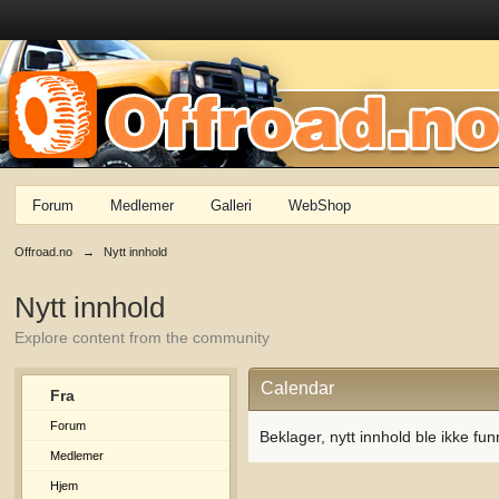
Forum
Medlemer
Galleri
WebShop
Offroad.no
→
Nytt innhold
Nytt innhold
Explore content from the community
Calendar
Fra
Forum
Beklager, nytt innhold ble ikke fun
Medlemer
Hjem