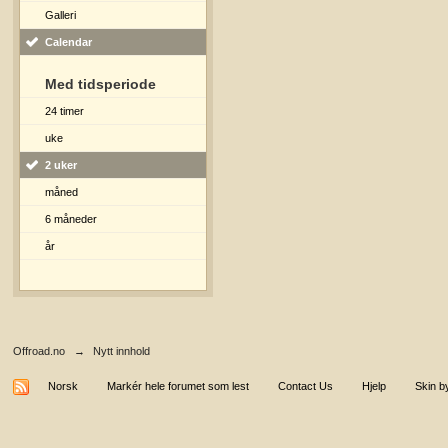
Galleri
Calendar
Med tidsperiode
24 timer
uke
2 uker
måned
6 måneder
år
Offroad.no
→
Nytt innhold
Norsk
Markér hele forumet som lest
Contact Us
Hjelp
Skin b