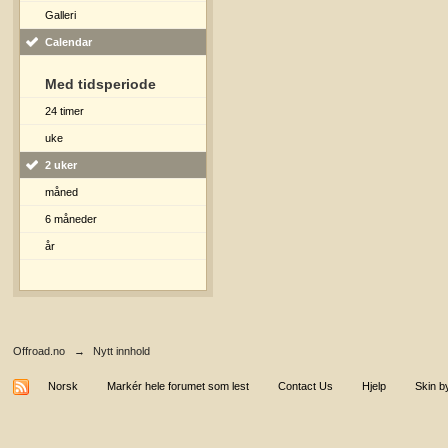
Galleri
Calendar
Med tidsperiode
24 timer
uke
2 uker
måned
6 måneder
år
Offroad.no
→
Nytt innhold
Norsk
Markér hele forumet som lest
Contact Us
Hjelp
Skin b