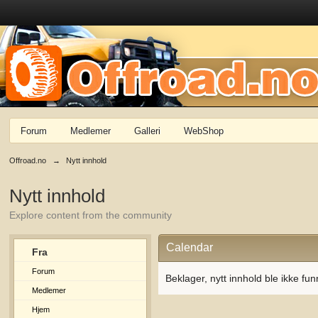
Forum
Medlemer
Galleri
WebShop
Offroad.no
→
Nytt innhold
Nytt innhold
Explore content from the community
Calendar
Fra
Forum
Beklager, nytt innhold ble ikke fun
Medlemer
Hjem