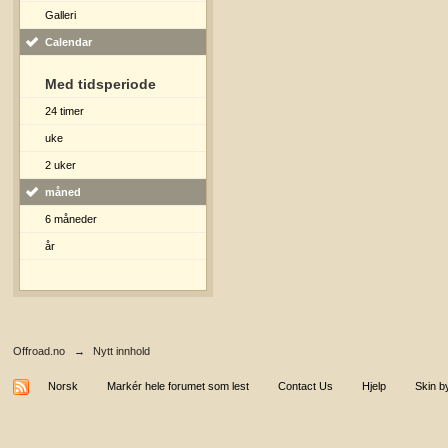
Galleri
Calendar
Med tidsperiode
24 timer
uke
2 uker
måned
6 måneder
år
Offroad.no
→
Nytt innhold
Norsk
Markér hele forumet som lest
Contact Us
Hjelp
Skin b