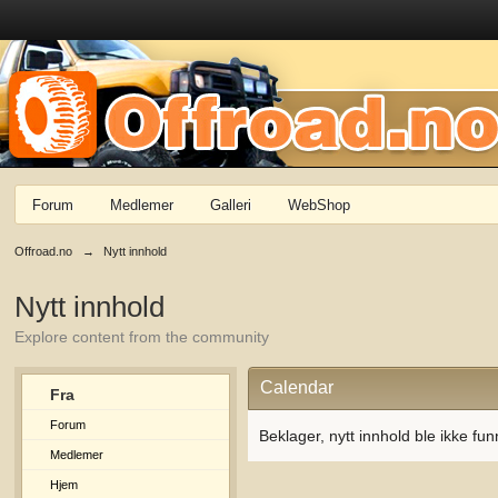
Forum
Medlemer
Galleri
WebShop
Offroad.no
→
Nytt innhold
Nytt innhold
Explore content from the community
Calendar
Fra
Forum
Beklager, nytt innhold ble ikke fun
Medlemer
Hjem