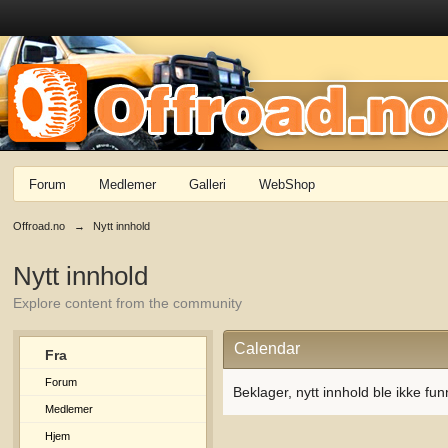
Forum
Medlemer
Galleri
WebShop
Offroad.no
→
Nytt innhold
Nytt innhold
Explore content from the community
Calendar
Fra
Forum
Beklager, nytt innhold ble ikke fun
Medlemer
Hjem