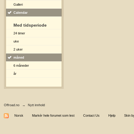
Galleri
Calendar
Med tidsperiode
24 timer
uke
2 uker
måned
6 måneder
år
Offroad.no
→
Nytt innhold
Norsk
Markér hele forumet som lest
Contact Us
Hjelp
Skin b