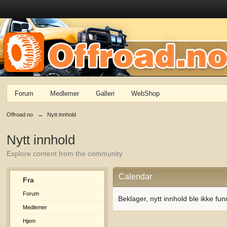
Forum
Medlemer
Galleri
WebShop
Offroad.no
→
Nytt innhold
Nytt innhold
Explore content from the community
Calendar
Fra
Forum
Beklager, nytt innhold ble ikke fun
Medlemer
Hjem