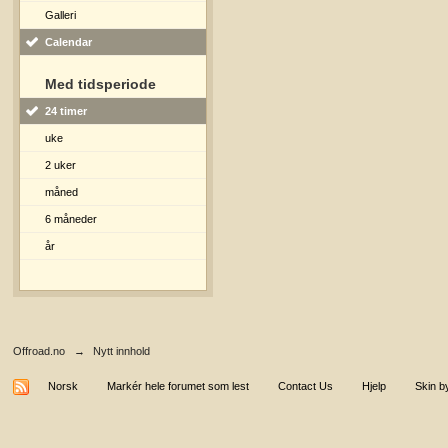
Galleri
Calendar
Med tidsperiode
24 timer
uke
2 uker
måned
6 måneder
år
Offroad.no
→
Nytt innhold
Norsk
Markér hele forumet som lest
Contact Us
Hjelp
Skin b