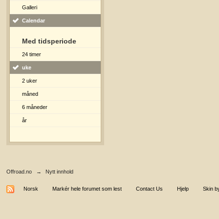
Galleri
Calendar
Med tidsperiode
24 timer
uke
2 uker
måned
6 måneder
år
Offroad.no
→
Nytt innhold
Norsk
Markér hele forumet som lest
Contact Us
Hjelp
Skin b