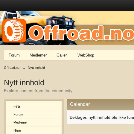
Forum
Medlemer
Galleri
WebShop
Offroad.no
→
Nytt innhold
Nytt innhold
Explore content from the community
Calendar
Fra
Forum
Beklager, nytt innhold ble ikke fun
Medlemer
Hjem