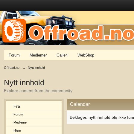
Forum
Medlemer
Galleri
WebShop
Offroad.no
→
Nytt innhold
Nytt innhold
Explore content from the community
Calendar
Fra
Forum
Beklager, nytt innhold ble ikke fun
Medlemer
Hjem