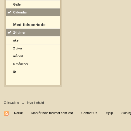
Galleri
Calendar
Med tidsperiode
24 timer
uke
2 uker
måned
6 måneder
år
Offroad.no
→
Nytt innhold
Norsk
Markér hele forumet som lest
Contact Us
Hjelp
Skin b