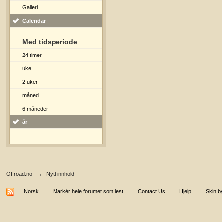
Galleri
Calendar
Med tidsperiode
24 timer
uke
2 uker
måned
6 måneder
år
Offroad.no
→
Nytt innhold
Norsk
Markér hele forumet som lest
Contact Us
Hjelp
Skin b