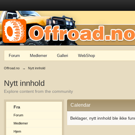
Forum
Medlemer
Galleri
WebShop
Offroad.no
→
Nytt innhold
Nytt innhold
Explore content from the community
Calendar
Fra
Forum
Beklager, nytt innhold ble ikke fun
Medlemer
Hjem