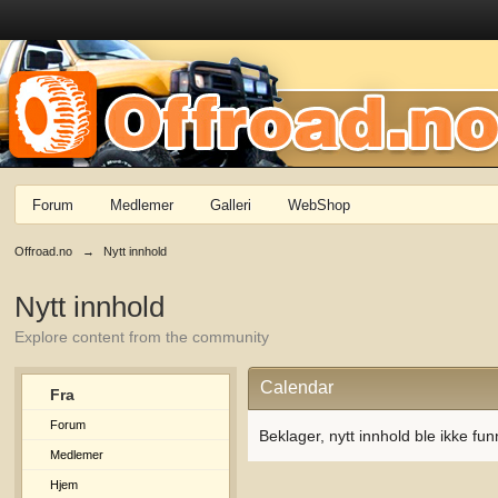
Forum
Medlemer
Galleri
WebShop
Offroad.no
→
Nytt innhold
Nytt innhold
Explore content from the community
Calendar
Fra
Forum
Beklager, nytt innhold ble ikke fun
Medlemer
Hjem