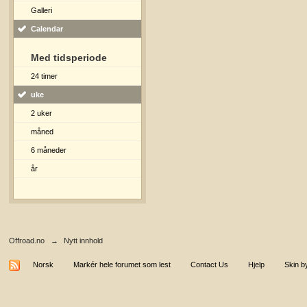
Galleri
Calendar
Med tidsperiode
24 timer
uke
2 uker
måned
6 måneder
år
Offroad.no
→
Nytt innhold
Norsk
Markér hele forumet som lest
Contact Us
Hjelp
Skin b