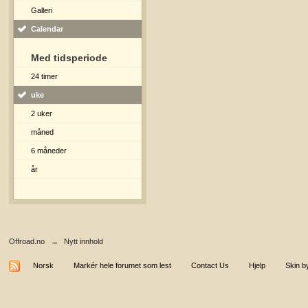
Galleri
Calendar
Med tidsperiode
24 timer
uke
2 uker
måned
6 måneder
år
Offroad.no
→
Nytt innhold
Norsk
Markér hele forumet som lest
Contact Us
Hjelp
Skin b