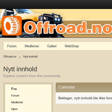
Forum
Medlemer
Galleri
WebShop
Offroad.no
→
Nytt innhold
Nytt innhold
Explore content from the community
Calendar
Fra
Forum
Beklager, nytt innhold ble ikke fun
Medlemer
Hjem