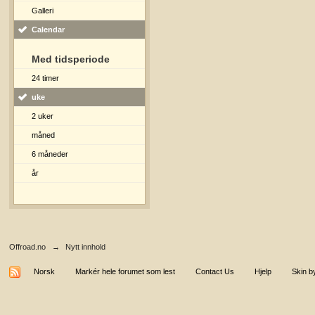
Galleri
Calendar
Med tidsperiode
24 timer
uke
2 uker
måned
6 måneder
år
Offroad.no
→
Nytt innhold
Norsk
Markér hele forumet som lest
Contact Us
Hjelp
Skin b