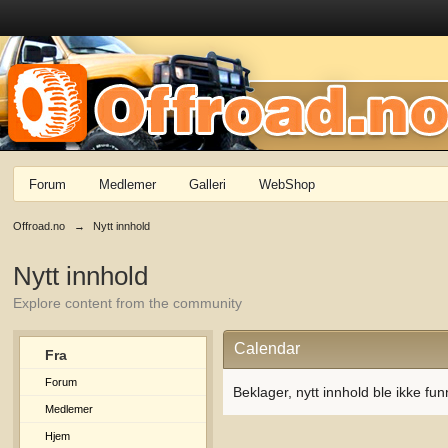
Forum
Medlemer
Galleri
WebShop
Offroad.no
→
Nytt innhold
Nytt innhold
Explore content from the community
Calendar
Fra
Forum
Beklager, nytt innhold ble ikke fun
Medlemer
Hjem