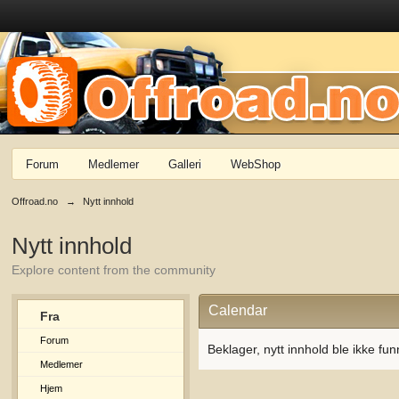
Forum
Medlemer
Galleri
WebShop
Offroad.no
→
Nytt innhold
Nytt innhold
Explore content from the community
Calendar
Fra
Forum
Beklager, nytt innhold ble ikke fun
Medlemer
Hjem