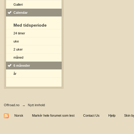
Galleri
Calendar
Med tidsperiode
24 timer
uke
2 uker
måned
6 måneder
år
Offroad.no
→
Nytt innhold
Norsk
Markér hele forumet som lest
Contact Us
Hjelp
Skin b