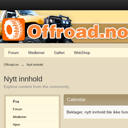
Forum
Medlemer
Galleri
WebShop
Offroad.no
→
Nytt innhold
Nytt innhold
Explore content from the community
Calendar
Fra
Forum
Beklager, nytt innhold ble ikke fun
Medlemer
Hjem