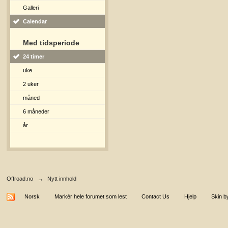
Galleri
Calendar
Med tidsperiode
24 timer
uke
2 uker
måned
6 måneder
år
Offroad.no
→
Nytt innhold
Norsk
Markér hele forumet som lest
Contact Us
Hjelp
Skin b