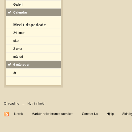
Galleri
Calendar
Med tidsperiode
24 timer
uke
2 uker
måned
6 måneder
år
Offroad.no
→
Nytt innhold
Norsk
Markér hele forumet som lest
Contact Us
Hjelp
Skin b