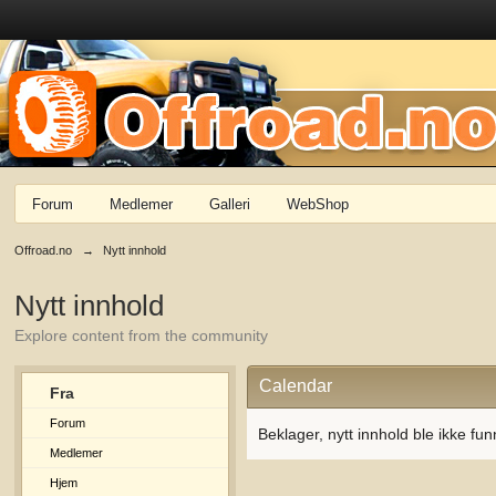
Forum
Medlemer
Galleri
WebShop
Offroad.no
→
Nytt innhold
Nytt innhold
Explore content from the community
Calendar
Fra
Forum
Beklager, nytt innhold ble ikke fun
Medlemer
Hjem