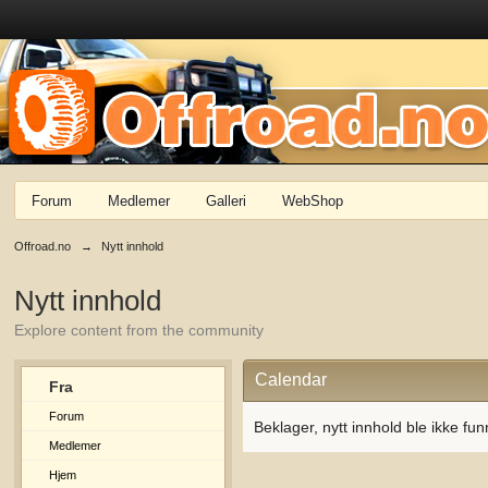
Forum
Medlemer
Galleri
WebShop
Offroad.no
→
Nytt innhold
Nytt innhold
Explore content from the community
Calendar
Fra
Forum
Beklager, nytt innhold ble ikke fun
Medlemer
Hjem