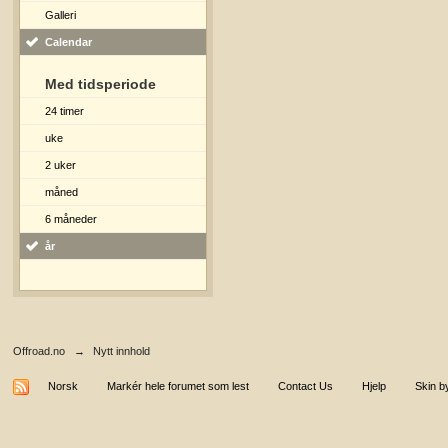
Galleri
Calendar
Med tidsperiode
24 timer
uke
2 uker
måned
6 måneder
år
Offroad.no
→
Nytt innhold
Norsk
Markér hele forumet som lest
Contact Us
Hjelp
Skin b