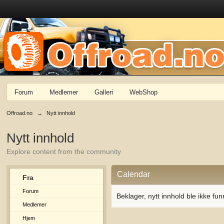
Forum
Medlemer
Galleri
WebShop
Offroad.no
→
Nytt innhold
Nytt innhold
Explore content from the community
Calendar
Fra
Forum
Beklager, nytt innhold ble ikke fun
Medlemer
Hjem