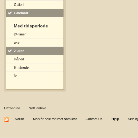
Galleri
Calendar
Med tidsperiode
24 timer
uke
2 uker
måned
6 måneder
år
Offroad.no
→
Nytt innhold
Norsk
Markér hele forumet som lest
Contact Us
Hjelp
Skin b