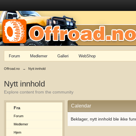
Forum
Medlemer
Galleri
WebShop
Offroad.no
→
Nytt innhold
Nytt innhold
Explore content from the community
Calendar
Fra
Forum
Beklager, nytt innhold ble ikke fun
Medlemer
Hjem