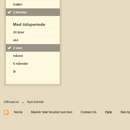
Galleri
Calendar
Med tidsperiode
24 timer
uke
2 uker
måned
6 måneder
år
Offroad.no
→
Nytt innhold
Norsk
Markér hele forumet som lest
Contact Us
Hjelp
Skin b