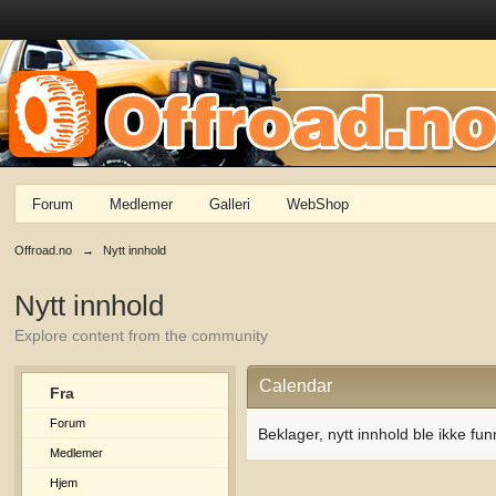
Forum
Medlemer
Galleri
WebShop
Offroad.no
→
Nytt innhold
Nytt innhold
Explore content from the community
Calendar
Fra
Forum
Beklager, nytt innhold ble ikke fun
Medlemer
Hjem