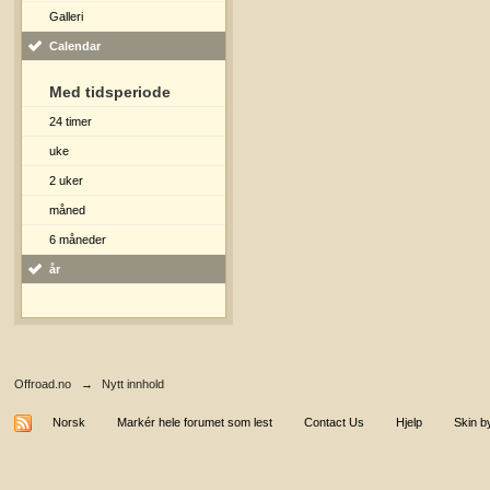
Galleri
Calendar
Med tidsperiode
24 timer
uke
2 uker
måned
6 måneder
år
Offroad.no
→
Nytt innhold
Norsk
Markér hele forumet som lest
Contact Us
Hjelp
Skin b