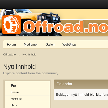
Forum
Medlemer
Galleri
WebShop
Offroad.no
→
Nytt innhold
Nytt innhold
Explore content from the community
Calendar
Fra
Forum
Beklager, nytt innhold ble ikke fun
Medlemer
Hjem