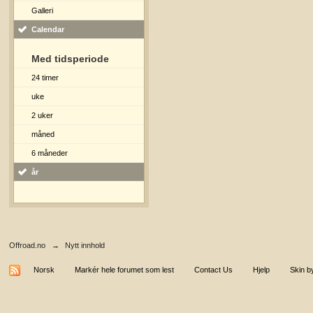
Galleri
Calendar
Med tidsperiode
24 timer
uke
2 uker
måned
6 måneder
år
Offroad.no
→
Nytt innhold
Norsk
Markér hele forumet som lest
Contact Us
Hjelp
Skin b