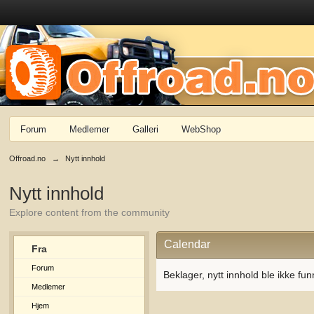
Forum
Medlemer
Galleri
WebShop
Offroad.no
→
Nytt innhold
Nytt innhold
Explore content from the community
Calendar
Fra
Forum
Beklager, nytt innhold ble ikke fun
Medlemer
Hjem