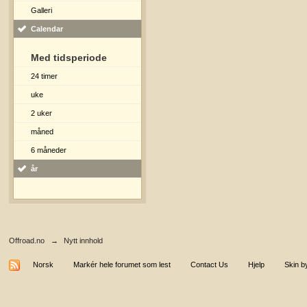
Galleri
Calendar
Med tidsperiode
24 timer
uke
2 uker
måned
6 måneder
år
Offroad.no
→
Nytt innhold
Norsk
Markér hele forumet som lest
Contact Us
Hjelp
Skin b