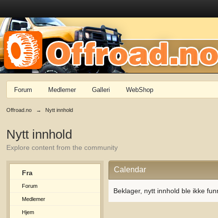
Forum
Medlemer
Galleri
WebShop
Offroad.no
→
Nytt innhold
Nytt innhold
Explore content from the community
Calendar
Fra
Forum
Beklager, nytt innhold ble ikke fun
Medlemer
Hjem