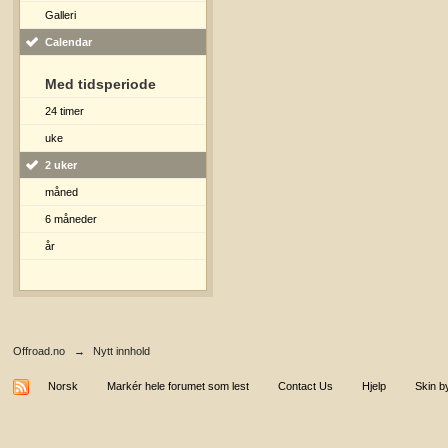
Galleri
Calendar
Med tidsperiode
24 timer
uke
2 uker
måned
6 måneder
år
Offroad.no
→
Nytt innhold
Norsk
Markér hele forumet som lest
Contact Us
Hjelp
Skin b