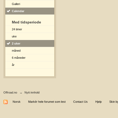
Galleri
Calendar
Med tidsperiode
24 timer
uke
2 uker
måned
6 måneder
år
Offroad.no
→
Nytt innhold
Norsk
Markér hele forumet som lest
Contact Us
Hjelp
Skin b