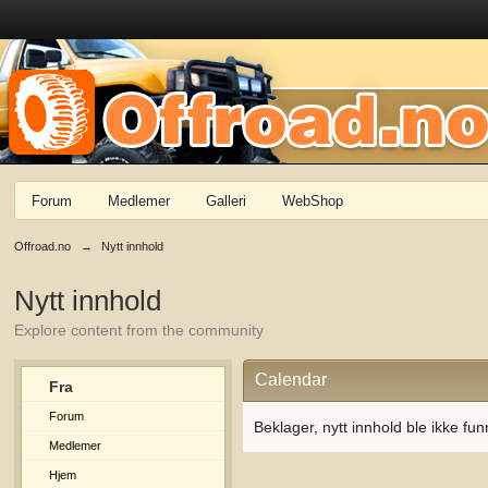
Forum
Medlemer
Galleri
WebShop
Offroad.no
→
Nytt innhold
Nytt innhold
Explore content from the community
Calendar
Fra
Forum
Beklager, nytt innhold ble ikke fun
Medlemer
Hjem