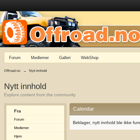
Forum
Medlemer
Galleri
WebShop
Offroad.no
→
Nytt innhold
Nytt innhold
Explore content from the community
Calendar
Fra
Forum
Beklager, nytt innhold ble ikke fun
Medlemer
Hjem