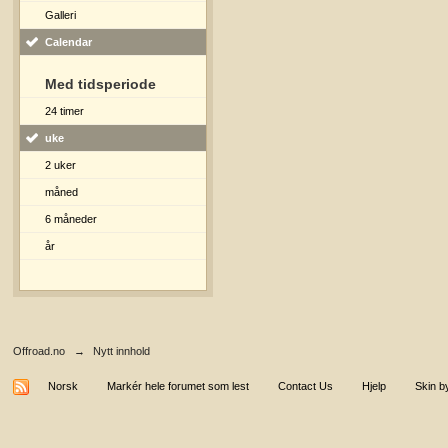
Galleri
Calendar
Med tidsperiode
24 timer
uke
2 uker
måned
6 måneder
år
Offroad.no
→
Nytt innhold
Norsk
Markér hele forumet som lest
Contact Us
Hjelp
Skin b