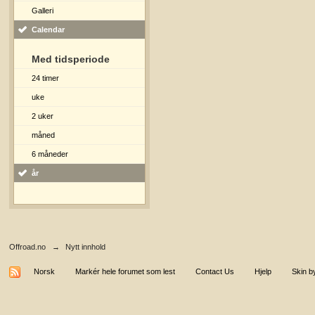
Galleri
Calendar
Med tidsperiode
24 timer
uke
2 uker
måned
6 måneder
år
Offroad.no
→
Nytt innhold
Norsk
Markér hele forumet som lest
Contact Us
Hjelp
Skin b