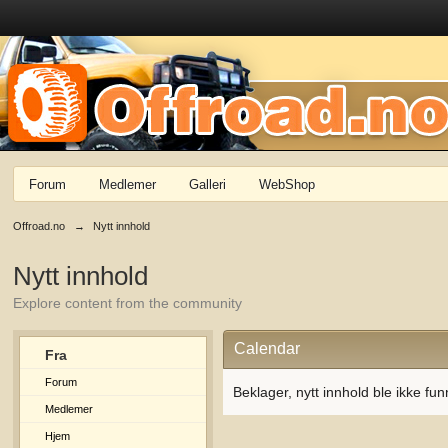
Forum
Medlemer
Galleri
WebShop
Offroad.no
→
Nytt innhold
Nytt innhold
Explore content from the community
Calendar
Fra
Forum
Beklager, nytt innhold ble ikke fun
Medlemer
Hjem