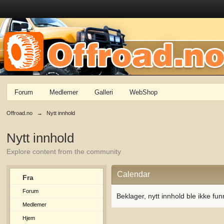
Forum
Medlemer
Galleri
WebShop
Offroad.no
→
Nytt innhold
Nytt innhold
Explore content from the community
Calendar
Fra
Forum
Beklager, nytt innhold ble ikke fun
Medlemer
Hjem