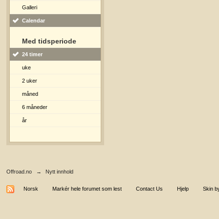
Galleri
Calendar
Med tidsperiode
24 timer
uke
2 uker
måned
6 måneder
år
Offroad.no
→
Nytt innhold
Norsk
Markér hele forumet som lest
Contact Us
Hjelp
Skin b