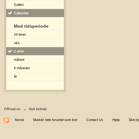
Galleri
Calendar
Med tidsperiode
24 timer
uke
2 uker
måned
6 måneder
år
Offroad.no
→
Nytt innhold
Norsk
Markér hele forumet som lest
Contact Us
Hjelp
Skin b