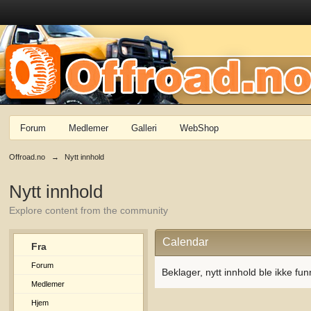
Forum
Medlemer
Galleri
WebShop
Offroad.no
→
Nytt innhold
Nytt innhold
Explore content from the community
Calendar
Fra
Forum
Beklager, nytt innhold ble ikke fun
Medlemer
Hjem