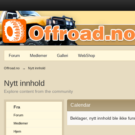
Forum
Medlemer
Galleri
WebShop
Offroad.no
→
Nytt innhold
Nytt innhold
Explore content from the community
Calendar
Fra
Forum
Beklager, nytt innhold ble ikke fun
Medlemer
Hjem