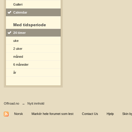
Galleri
Calendar
Med tidsperiode
24 timer
uke
2 uker
måned
6 måneder
år
Offroad.no
→
Nytt innhold
Norsk
Markér hele forumet som lest
Contact Us
Hjelp
Skin b