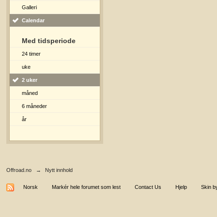
Galleri
Calendar
Med tidsperiode
24 timer
uke
2 uker
måned
6 måneder
år
Offroad.no
→
Nytt innhold
Norsk
Markér hele forumet som lest
Contact Us
Hjelp
Skin b