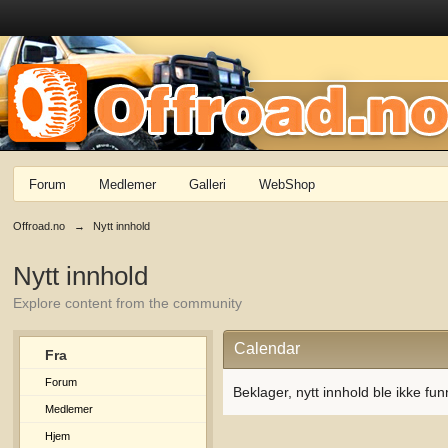
Forum
Medlemer
Galleri
WebShop
Offroad.no
→
Nytt innhold
Nytt innhold
Explore content from the community
Calendar
Fra
Forum
Beklager, nytt innhold ble ikke fun
Medlemer
Hjem