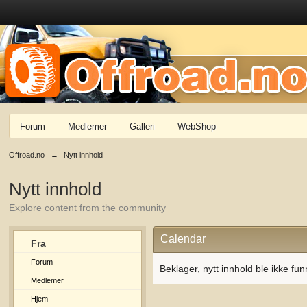
Forum
Medlemer
Galleri
WebShop
Offroad.no
→
Nytt innhold
Nytt innhold
Explore content from the community
Calendar
Fra
Forum
Beklager, nytt innhold ble ikke fun
Medlemer
Hjem