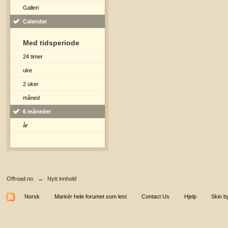
Galleri
Calendar
Med tidsperiode
24 timer
uke
2 uker
måned
6 måneder
år
Offroad.no
→
Nytt innhold
Norsk
Markér hele forumet som lest
Contact Us
Hjelp
Skin b