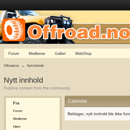
Forum
Medlemer
Galleri
WebShop
Offroad.no
→
Nytt innhold
Nytt innhold
Explore content from the community
Calendar
Fra
Forum
Beklager, nytt innhold ble ikke fun
Medlemer
Hjem