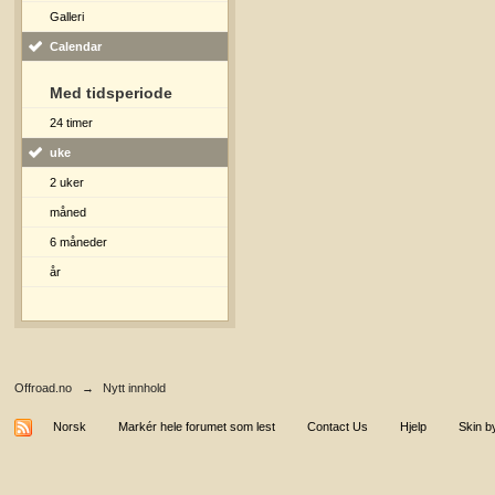
Galleri
Calendar
Med tidsperiode
24 timer
uke
2 uker
måned
6 måneder
år
Offroad.no
→
Nytt innhold
Norsk
Markér hele forumet som lest
Contact Us
Hjelp
Skin b