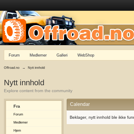
Forum
Medlemer
Galleri
WebShop
Offroad.no
→
Nytt innhold
Nytt innhold
Explore content from the community
Calendar
Fra
Forum
Beklager, nytt innhold ble ikke fun
Medlemer
Hjem