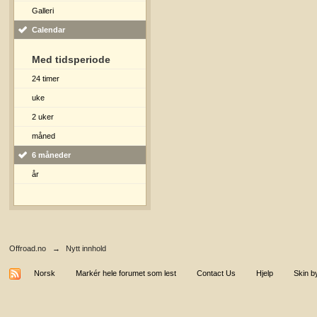
Galleri
Calendar
Med tidsperiode
24 timer
uke
2 uker
måned
6 måneder
år
Offroad.no
→
Nytt innhold
Norsk
Markér hele forumet som lest
Contact Us
Hjelp
Skin b