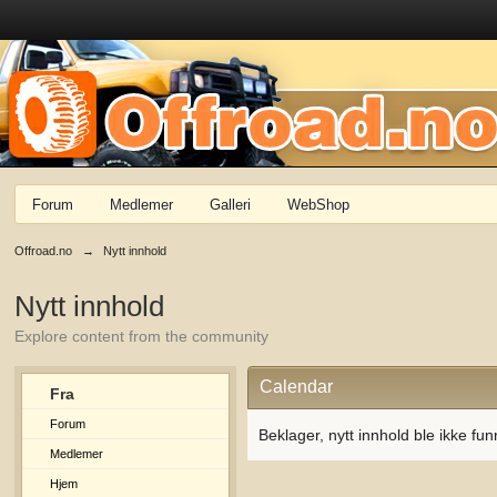
Forum
Medlemer
Galleri
WebShop
Offroad.no
→
Nytt innhold
Nytt innhold
Explore content from the community
Calendar
Fra
Forum
Beklager, nytt innhold ble ikke fun
Medlemer
Hjem