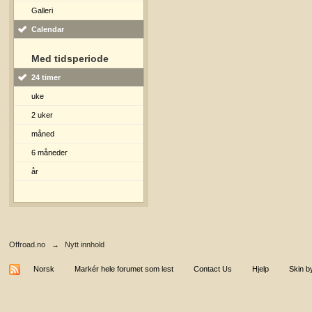
Galleri
Calendar
Med tidsperiode
24 timer
uke
2 uker
måned
6 måneder
år
Offroad.no
→
Nytt innhold
Norsk
Markér hele forumet som lest
Contact Us
Hjelp
Skin b