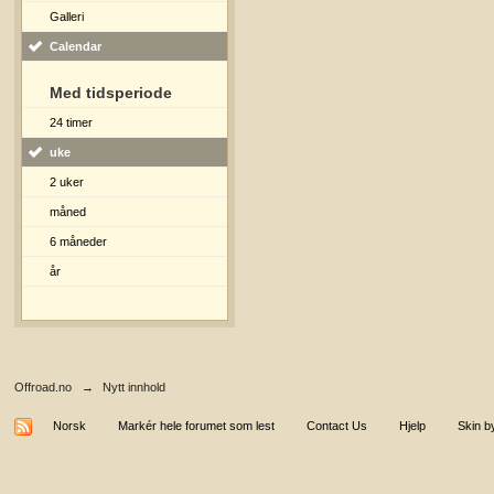
Galleri
Calendar
Med tidsperiode
24 timer
uke
2 uker
måned
6 måneder
år
Offroad.no
→
Nytt innhold
Norsk
Markér hele forumet som lest
Contact Us
Hjelp
Skin b