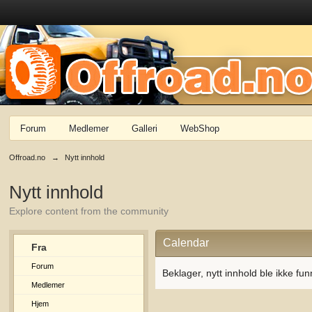
Forum
Medlemer
Galleri
WebShop
Offroad.no
→
Nytt innhold
Nytt innhold
Explore content from the community
Calendar
Fra
Forum
Beklager, nytt innhold ble ikke fun
Medlemer
Hjem