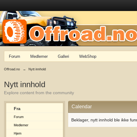
Forum
Medlemer
Galleri
WebShop
Offroad.no
→
Nytt innhold
Nytt innhold
Explore content from the community
Calendar
Fra
Forum
Beklager, nytt innhold ble ikke fun
Medlemer
Hjem