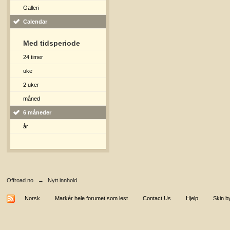
Galleri
Calendar
Med tidsperiode
24 timer
uke
2 uker
måned
6 måneder
år
Offroad.no
→
Nytt innhold
Norsk
Markér hele forumet som lest
Contact Us
Hjelp
Skin b