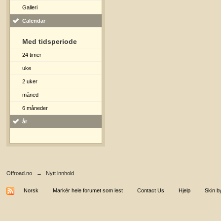
Galleri
Calendar
Med tidsperiode
24 timer
uke
2 uker
måned
6 måneder
år
Offroad.no
→
Nytt innhold
Norsk
Markér hele forumet som lest
Contact Us
Hjelp
Skin b