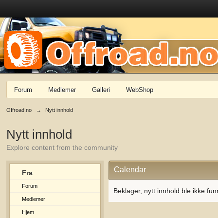
Forum
Medlemer
Galleri
WebShop
Offroad.no
→
Nytt innhold
Nytt innhold
Explore content from the community
Calendar
Fra
Forum
Beklager, nytt innhold ble ikke fun
Medlemer
Hjem