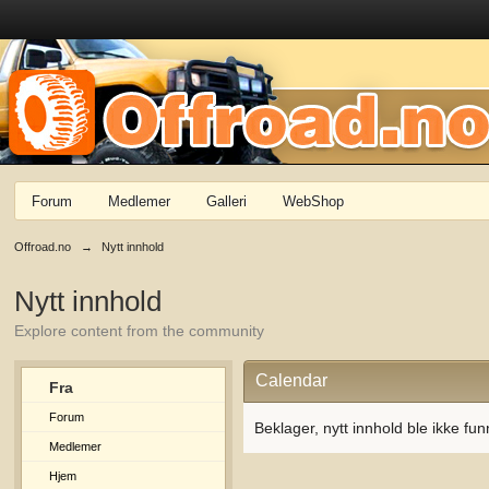
Forum
Medlemer
Galleri
WebShop
Offroad.no
→
Nytt innhold
Nytt innhold
Explore content from the community
Calendar
Fra
Forum
Beklager, nytt innhold ble ikke fun
Medlemer
Hjem