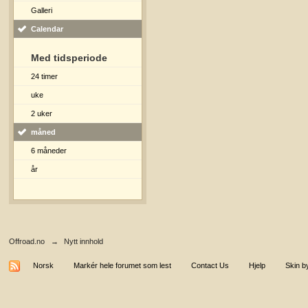
Galleri
Calendar
Med tidsperiode
24 timer
uke
2 uker
måned
6 måneder
år
Offroad.no
→
Nytt innhold
Norsk
Markér hele forumet som lest
Contact Us
Hjelp
Skin b