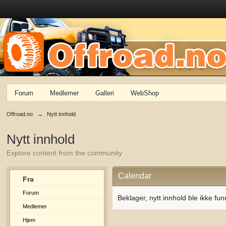
Forum
Medlemer
Galleri
WebShop
Offroad.no
→
Nytt innhold
Nytt innhold
Explore content from the community
Calendar
Fra
Forum
Beklager, nytt innhold ble ikke fun
Medlemer
Hjem