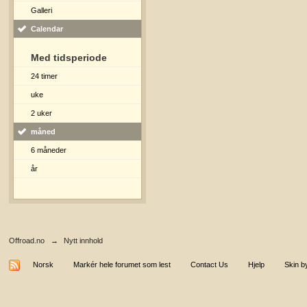
Galleri
Calendar
Med tidsperiode
24 timer
uke
2 uker
måned
6 måneder
år
Offroad.no
→
Nytt innhold
Norsk
Markér hele forumet som lest
Contact Us
Hjelp
Skin b