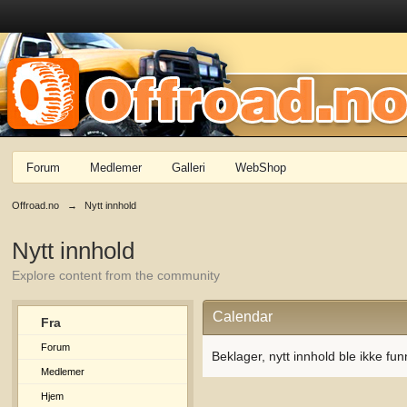
Forum
Medlemer
Galleri
WebShop
Offroad.no
→
Nytt innhold
Nytt innhold
Explore content from the community
Calendar
Fra
Forum
Beklager, nytt innhold ble ikke fun
Medlemer
Hjem