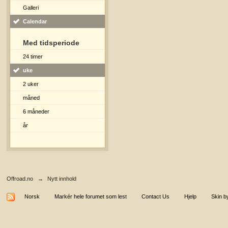
Galleri
Calendar
Med tidsperiode
24 timer
uke
2 uker
måned
6 måneder
år
Offroad.no
→
Nytt innhold
Norsk
Markér hele forumet som lest
Contact Us
Hjelp
Skin b