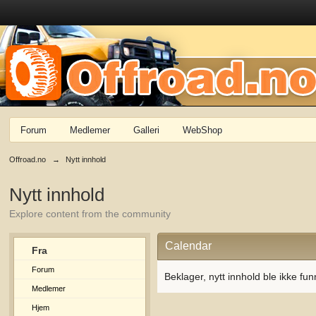
Forum
Medlemer
Galleri
WebShop
Offroad.no
→
Nytt innhold
Nytt innhold
Explore content from the community
Calendar
Fra
Forum
Beklager, nytt innhold ble ikke fun
Medlemer
Hjem