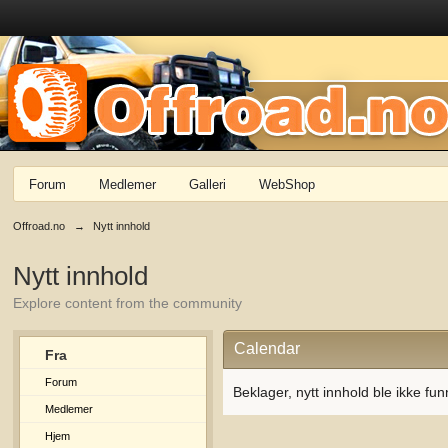
Forum
Medlemer
Galleri
WebShop
Offroad.no
→
Nytt innhold
Nytt innhold
Explore content from the community
Calendar
Fra
Forum
Beklager, nytt innhold ble ikke fun
Medlemer
Hjem