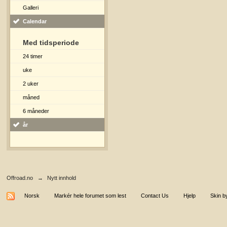
Galleri
Calendar
Med tidsperiode
24 timer
uke
2 uker
måned
6 måneder
år
Offroad.no
→
Nytt innhold
Norsk
Markér hele forumet som lest
Contact Us
Hjelp
Skin b