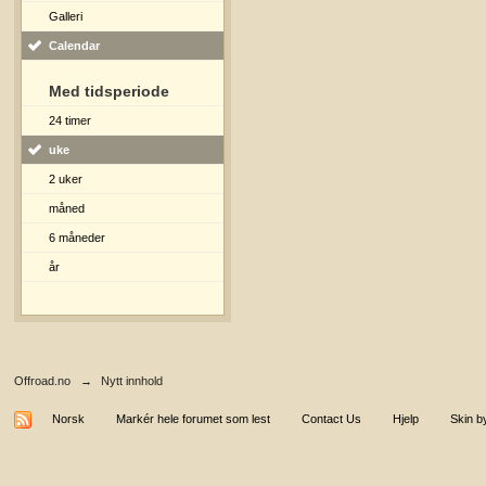
Galleri
Calendar
Med tidsperiode
24 timer
uke
2 uker
måned
6 måneder
år
Offroad.no
→
Nytt innhold
Norsk
Markér hele forumet som lest
Contact Us
Hjelp
Skin b