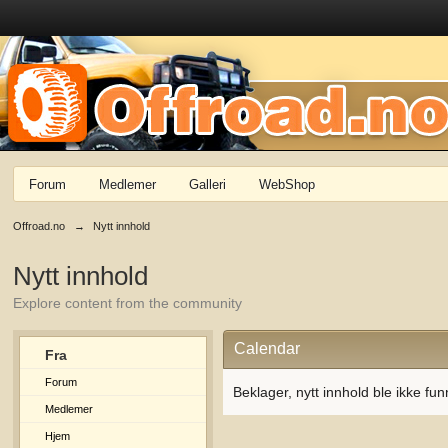
Forum
Medlemer
Galleri
WebShop
Offroad.no
→
Nytt innhold
Nytt innhold
Explore content from the community
Calendar
Fra
Forum
Beklager, nytt innhold ble ikke fun
Medlemer
Hjem