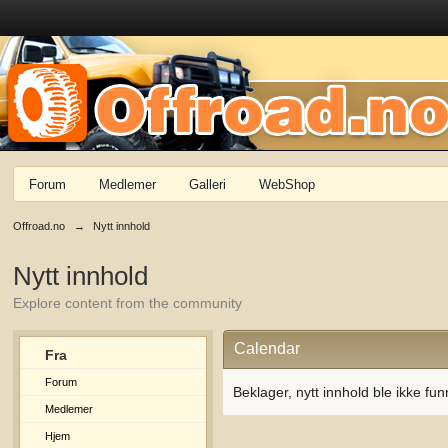
Forum
Medlemer
Galleri
WebShop
Offroad.no
→
Nytt innhold
Nytt innhold
Explore content from the community
Calendar
Fra
Forum
Beklager, nytt innhold ble ikke fun
Medlemer
Hjem