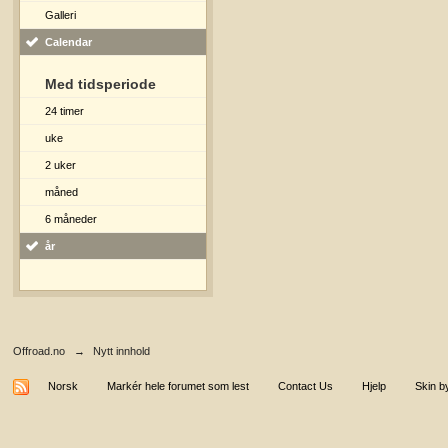
Galleri
Calendar
Med tidsperiode
24 timer
uke
2 uker
måned
6 måneder
år
Offroad.no
→
Nytt innhold
Norsk
Markér hele forumet som lest
Contact Us
Hjelp
Skin b