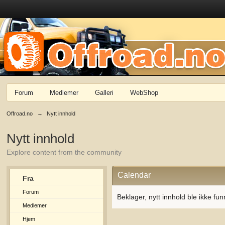
Forum
Medlemer
Galleri
WebShop
Offroad.no
→
Nytt innhold
Nytt innhold
Explore content from the community
Calendar
Fra
Forum
Beklager, nytt innhold ble ikke fun
Medlemer
Hjem