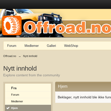
Forum
Medlemer
Galleri
WebShop
Offroad.no
→
Nytt innhold
Nytt innhold
Explore content from the community
Hjem
Fra
Forum
Beklager, nytt innhold ble ikke fun
Medlemer
Hjem