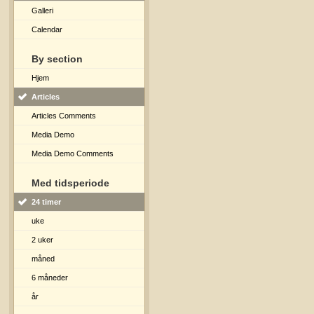
Galleri
Calendar
By section
Hjem
Articles
Articles Comments
Media Demo
Media Demo Comments
Med tidsperiode
24 timer
uke
2 uker
måned
6 måneder
år