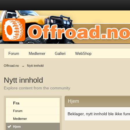
Forum
Medlemer
Galleri
WebShop
Offroad.no
→
Nytt innhold
Nytt innhold
Explore content from the community
Hjem
Fra
Forum
Beklager, nytt innhold ble ikke fun
Medlemer
Hjem