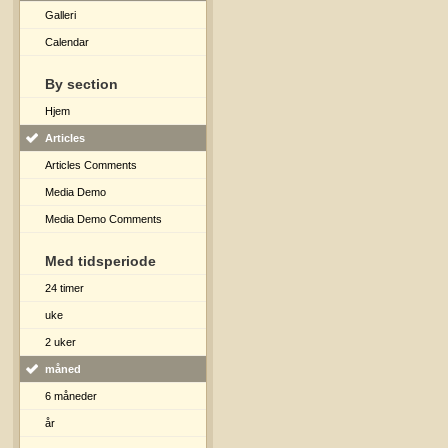
Galleri
Calendar
By section
Hjem
Articles
Articles Comments
Media Demo
Media Demo Comments
Med tidsperiode
24 timer
uke
2 uker
måned
6 måneder
år