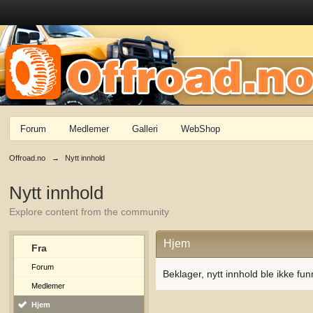
Forum
Medlemer
Galleri
WebShop
Offroad.no
→
Nytt innhold
Nytt innhold
Explore content from the community
Hjem
Fra
Forum
Beklager, nytt innhold ble ikke fun
Medlemer
Hjem