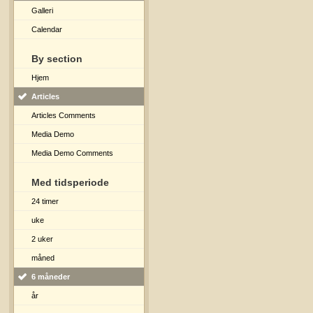
Galleri
Calendar
By section
Hjem
Articles
Articles Comments
Media Demo
Media Demo Comments
Med tidsperiode
24 timer
uke
2 uker
måned
6 måneder
år