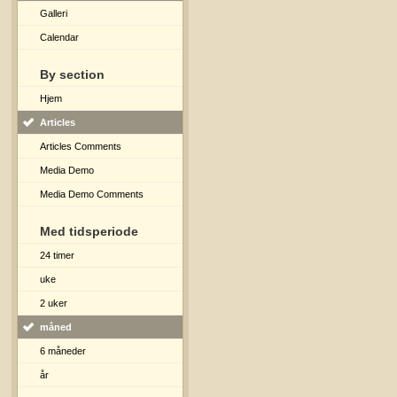
Galleri
Calendar
By section
Hjem
Articles
Articles Comments
Media Demo
Media Demo Comments
Med tidsperiode
24 timer
uke
2 uker
måned
6 måneder
år