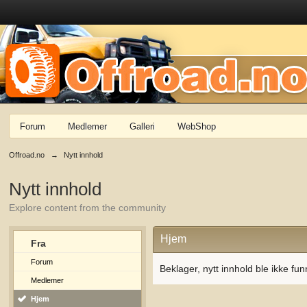
Forum
Medlemer
Galleri
WebShop
Offroad.no
→
Nytt innhold
Nytt innhold
Explore content from the community
Hjem
Fra
Forum
Beklager, nytt innhold ble ikke fun
Medlemer
Hjem