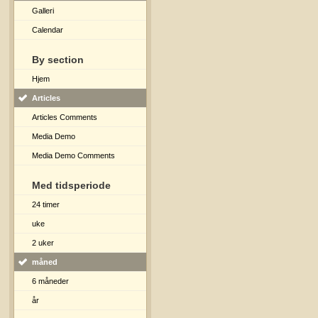
Galleri
Calendar
By section
Hjem
Articles
Articles Comments
Media Demo
Media Demo Comments
Med tidsperiode
24 timer
uke
2 uker
måned
6 måneder
år