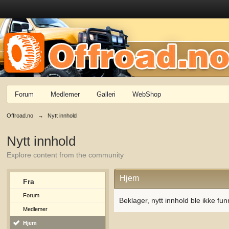
Forum
Medlemer
Galleri
WebShop
Offroad.no
→
Nytt innhold
Nytt innhold
Explore content from the community
Hjem
Fra
Forum
Beklager, nytt innhold ble ikke fun
Medlemer
Hjem