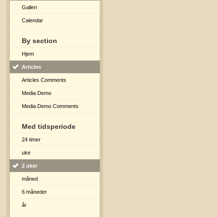
Galleri
Calendar
By section
Hjem
Articles
Articles Comments
Media Demo
Media Demo Comments
Med tidsperiode
24 timer
uke
2 uker
måned
6 måneder
år