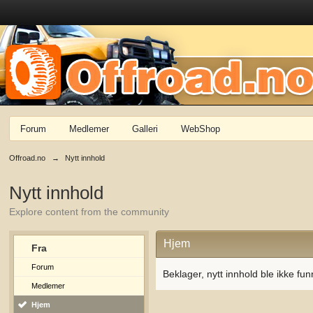
Forum
Medlemer
Galleri
WebShop
Offroad.no
→
Nytt innhold
Nytt innhold
Explore content from the community
Hjem
Fra
Forum
Beklager, nytt innhold ble ikke fun
Medlemer
Hjem