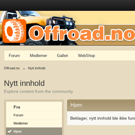
Forum
Medlemer
Galleri
WebShop
Offroad.no
→
Nytt innhold
Nytt innhold
Explore content from the community
Hjem
Fra
Forum
Beklager, nytt innhold ble ikke fun
Medlemer
Hjem