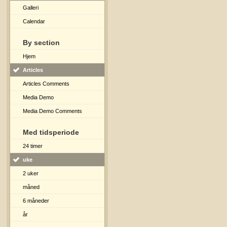
Galleri
Calendar
By section
Hjem
Articles
Articles Comments
Media Demo
Media Demo Comments
Med tidsperiode
24 timer
uke
2 uker
måned
6 måneder
år